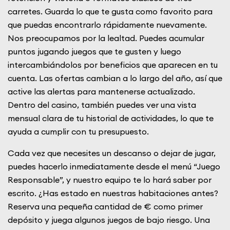
retención y victoria o formatos clásicos de tres
carretes. Guarda lo que te gusta como favorito para
que puedas encontrarlo rápidamente nuevamente.
Nos preocupamos por la lealtad. Puedes acumular
puntos jugando juegos que te gusten y luego
intercambiándolos por beneficios que aparecen en tu
cuenta. Las ofertas cambian a lo largo del año, así que
active las alertas para mantenerse actualizado.
Dentro del casino, también puedes ver una vista
mensual clara de tu historial de actividades, lo que te
ayuda a cumplir con tu presupuesto.
Cada vez que necesites un descanso o dejar de jugar,
puedes hacerlo inmediatamente desde el menú “Juego
Responsable”, y nuestro equipo te lo hará saber por
escrito. ¿Has estado en nuestras habitaciones antes?
Reserva una pequeña cantidad de € como primer