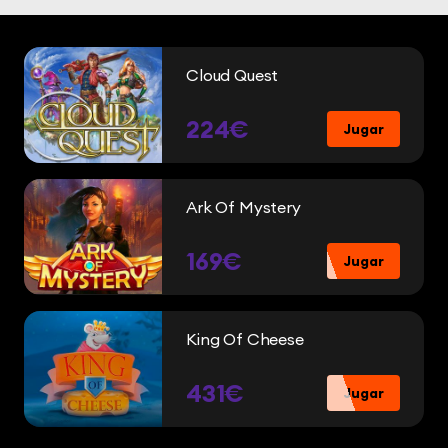
Cloud Quest
224€
Jugar
Ark Of Mystery
169€
Jugar
King Of Cheese
431€
Jugar