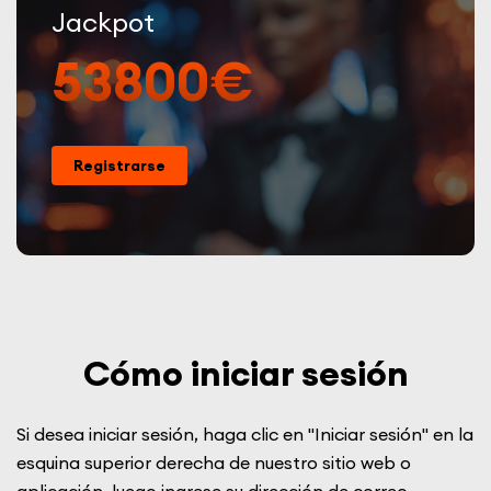
Jackpot
53800€
Registrarse
Cómo iniciar sesión
Si desea iniciar sesión, haga clic en "Iniciar sesión" en la
esquina superior derecha de nuestro sitio web o