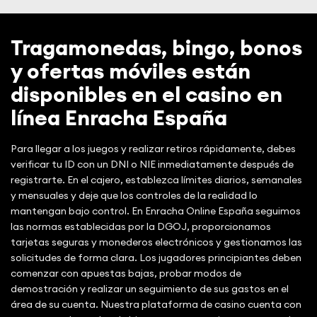
Tragamonedas, bingo, bonos
y ofertas móviles están
disponibles en el casino en
línea Enracha España
Para llegar a los juegos y realizar retiros rápidamente, debes
verificar tu ID con un DNI o NIE inmediatamente después de
registrarte. En el cajero, establezca límites diarios, semanales
y mensuales y deje que los controles de la realidad lo
mantengan bajo control. En Enracha Online España seguimos
las normas establecidas por la DGOJ, proporcionamos
tarjetas seguras y monederos electrónicos y gestionamos las
solicitudes de forma clara. Los jugadores principiantes deben
comenzar con apuestas bajas, probar modos de
demostración y realizar un seguimiento de sus gastos en el
área de su cuenta. Nuestra plataforma de casino cuenta con