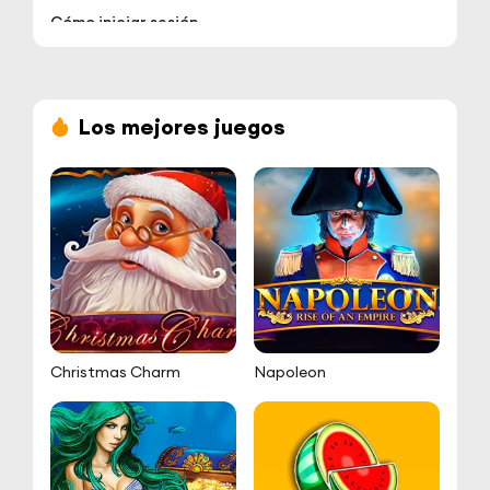
Cómo iniciar sesión
Inicie sesión fácilmente en la Web o en su teléfono
Selección de juegos
Los mejores juegos
Promociones y Bonos
Cómo funcionan nuestros bonos
Cómo utilizar códigos promocionales
Así es como entregamos códigos y cómo
canjearlos
Solución de problemas comunes
Christmas Charm
Napoleon
Aplicación móvil
Programa VIP
Los mejores niveles de Vip y lo que ofrecen