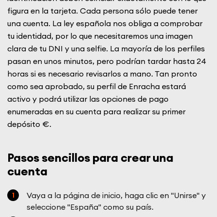
identificación deben coincidir exactamente con lo que
figura en la tarjeta. Cada persona sólo puede tener
una cuenta. La ley española nos obliga a comprobar
tu identidad, por lo que necesitaremos una imagen
clara de tu DNI y una selfie. La mayoría de los perfiles
pasan en unos minutos, pero podrían tardar hasta 24
horas si es necesario revisarlos a mano. Tan pronto
como sea aprobado, su perfil de Enracha estará
activo y podrá utilizar las opciones de pago
enumeradas en su cuenta para realizar su primer
depósito €.
Pasos sencillos para crear una
cuenta
Vaya a la página de inicio, haga clic en "Unirse" y