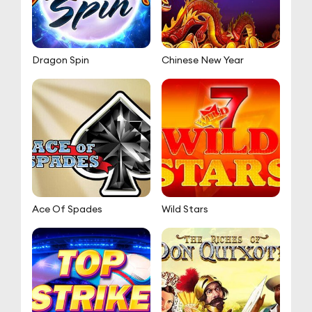
Dragon Spin
Chinese New Year
Ace Of Spades
Wild Stars