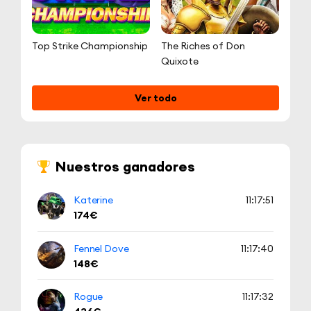
Top Strike Championship
The Riches of Don
Quixote
Ver todo
Nuestros ganadores
Katerine
11:17:51
174€
Fennel Dove
11:17:40
148€