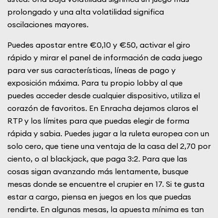
usted. Una baja volatilidad significa un juego más
prolongado y una alta volatilidad significa
oscilaciones mayores.
Puedes apostar entre €0,10 y €50, activar el giro
rápido y mirar el panel de información de cada juego
para ver sus características, líneas de pago y
exposición máxima. Para tu propio lobby al que
puedes acceder desde cualquier dispositivo, utiliza el
corazón de favoritos. En Enracha dejamos claros el
RTP y los límites para que puedas elegir de forma
rápida y sabia. Puedes jugar a la ruleta europea con un
solo cero, que tiene una ventaja de la casa del 2,70 por
ciento, o al blackjack, que paga 3:2. Para que las
cosas sigan avanzando más lentamente, busque
mesas donde se encuentre el crupier en 17. Si te gusta
estar a cargo, piensa en juegos en los que puedas