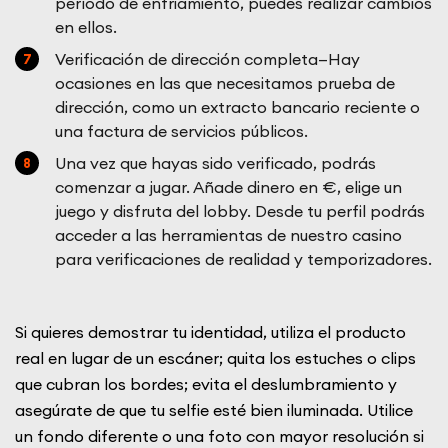
para cada día, semana o mes. Después del
período de enfriamiento, puedes realizar cambios
en ellos.
Verificación de dirección completa—Hay
ocasiones en las que necesitamos prueba de
dirección, como un extracto bancario reciente o
una factura de servicios públicos.
Una vez que hayas sido verificado, podrás
comenzar a jugar. Añade dinero en €, elige un
juego y disfruta del lobby. Desde tu perfil podrás
acceder a las herramientas de nuestro casino
para verificaciones de realidad y temporizadores.
Si quieres demostrar tu identidad, utiliza el producto
real en lugar de un escáner; quita los estuches o clips
que cubran los bordes; evita el deslumbramiento y
asegúrate de que tu selfie esté bien iluminada. Utilice