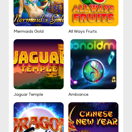
Seguridad en Enracha: pagos seguros y protección
del jugador
Control sobre la protección de tu jugador
Mermaids Gold
All Ways Fruits
Juego responsable
Límites y controles de riesgo que puedes utilizar
Consejos para obtener el máximo valor
Lista de verificación rápida para pagos
Jaguar Temple
Red Panda Paradise Slot
Game Online