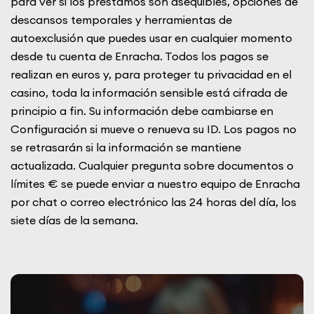
para ver si los préstamos son asequibles, opciones de
descansos temporales y herramientas de
autoexclusión que puedes usar en cualquier momento
desde tu cuenta de Enracha. Todos los pagos se
realizan en euros y, para proteger tu privacidad en el
casino, toda la información sensible está cifrada de
principio a fin. Su información debe cambiarse en
Configuración si mueve o renueva su ID. Los pagos no
se retrasarán si la información se mantiene
actualizada. Cualquier pregunta sobre documentos o
límites € se puede enviar a nuestro equipo de Enracha
por chat o correo electrónico las 24 horas del día, los
siete días de la semana.